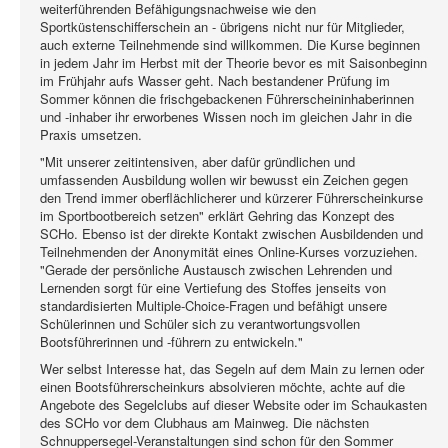
weiterführenden Befähigungsnachweise wie den
Sportküstenschifferschein an - übrigens nicht nur für Mitglieder,
auch externe Teilnehmende sind willkommen. Die Kurse beginnen
in jedem Jahr im Herbst mit der Theorie bevor es mit Saisonbeginn
im Frühjahr aufs Wasser geht. Nach bestandener Prüfung im
Sommer können die frischgebackenen Führerscheininhaberinnen
und -inhaber ihr erworbenes Wissen noch im gleichen Jahr in die
Praxis umsetzen.
"Mit unserer zeitintensiven, aber dafür gründlichen und
umfassenden Ausbildung wollen wir bewusst ein Zeichen gegen
den Trend immer oberflächlicherer und kürzerer Führerscheinkurse
im Sportbootbereich setzen" erklärt Gehring das Konzept des
SCHo. Ebenso ist der direkte Kontakt zwischen Ausbildenden und
Teilnehmenden der Anonymität eines Online-Kurses vorzuziehen.
"Gerade der persönliche Austausch zwischen Lehrenden und
Lernenden sorgt für eine Vertiefung des Stoffes jenseits von
standardisierten Multiple-Choice-Fragen und befähigt unsere
Schülerinnen und Schüler sich zu verantwortungsvollen
Bootsführerinnen und -führern zu entwickeln."
Wer selbst Interesse hat, das Segeln auf dem Main zu lernen oder
einen Bootsführerscheinkurs absolvieren möchte, achte auf die
Angebote des Segelclubs auf dieser Website oder im Schaukasten
des SCHo vor dem Clubhaus am Mainweg. Die nächsten
Schnuppersegel-Veranstaltungen sind schon für den Sommer