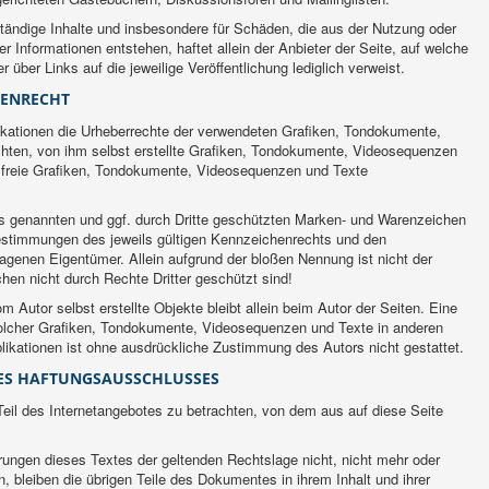
llständige Inhalte und insbesondere für Schäden, die aus der Nutzung oder
r Informationen entstehen, haftet allein der Anbieter der Seite, auf welche
r über Links auf die jeweilige Veröffentlichung lediglich verweist.
HENRECHT
blikationen die Urheberrechte der verwendeten Grafiken, Tondokumente,
ten, von ihm selbst erstellte Grafiken, Tondokumente, Videosequenzen
nzfreie Grafiken, Tondokumente, Videosequenzen und Texte
es genannten und ggf. durch Dritte geschützten Marken- und Warenzeichen
estimmungen des jeweils gültigen Kennzeichenrechts und den
ragenen Eigentümer. Allein aufgrund der bloßen Nennung ist nicht der
en nicht durch Rechte Dritter geschützt sind!
om Autor selbst erstellte Objekte bleibt allein beim Autor der Seiten. Eine
solcher Grafiken, Tondokumente, Videosequenzen und Texte in anderen
likationen ist ohne ausdrückliche Zustimmung des Autors nicht gestattet.
SES HAFTUNGSAUSSCHLUSSES
Teil des Internetangebotes zu betrachten, von dem aus auf diese Seite
erungen dieses Textes der geltenden Rechtslage nicht, nicht mehr oder
n, bleiben die übrigen Teile des Dokumentes in ihrem Inhalt und ihrer