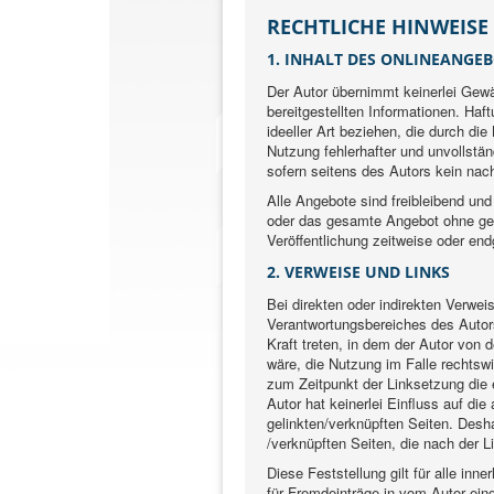
RECHTLICHE HINWEISE
1. INHALT DES ONLINEANGE
Der Autor übernimmt keinerlei Gewähr
bereitgestellten Informationen. Ha
ideeller Art beziehen, die durch di
Nutzung fehlerhafter und unvollstä
sofern seitens des Autors kein nach
Alle Angebote sind freibleibend und 
oder das gesamte Angebot ohne ges
Veröffentlichung zeitweise oder endg
2. VERWEISE UND LINKS
Bei direkten oder indirekten Verwei
Verantwortungsbereiches des Autors
Kraft treten, in dem der Autor von
wäre, die Nutzung im Falle rechtswi
zum Zeitpunkt der Linksetzung die e
Autor hat keinerlei Einfluss auf die
gelinkten/verknüpften Seiten. Deshal
/verknüpften Seiten, die nach der 
Diese Feststellung gilt für alle in
für Fremdeinträge in vom Autor ein