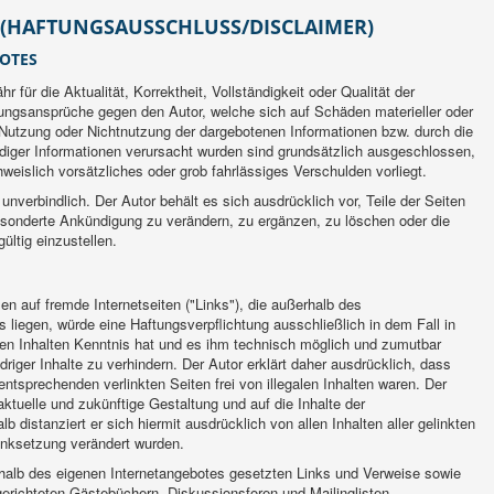
 (HAFTUNGSAUSSCHLUSS/DISCLAIMER)
BOTES
 für die Aktualität, Korrektheit, Vollständigkeit oder Qualität der
ftungsansprüche gegen den Autor, welche sich auf Schäden materieller oder
e Nutzung oder Nichtnutzung der dargebotenen Informationen bzw. durch die
ndiger Informationen verursacht wurden sind grundsätzlich ausgeschlossen,
weislich vorsätzliches oder grob fahrlässiges Verschulden vorliegt.
unverbindlich. Der Autor behält es sich ausdrücklich vor, Teile der Seiten
onderte Ankündigung zu verändern, zu ergänzen, zu löschen oder die
ültig einzustellen.
sen auf fremde Internetseiten ("Links"), die außerhalb des
 liegen, würde eine Haftungsverpflichtung ausschließlich in dem Fall in
 den Inhalten Kenntnis hat und es ihm technisch möglich und zumutbar
driger Inhalte zu verhindern. Der Autor erklärt daher ausdrücklich, dass
ntsprechenden verlinkten Seiten frei von illegalen Inhalten waren. Der
 aktuelle und zukünftige Gestaltung und auf die Inhalte der
b distanziert er sich hiermit ausdrücklich von allen Inhalten aller gelinkten
Linksetzung verändert wurden.
nerhalb des eigenen Internetangebotes gesetzten Links und Verweise sowie
gerichteten Gästebüchern, Diskussionsforen und Mailinglisten.