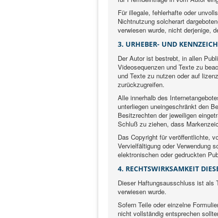
Für illegale, fehlerhafte oder unvo
Nichtnutzung solcherart dargebotene
verwiesen wurde, nicht derjenige, de
3. URHEBER- UND KENNZEIC
Der Autor ist bestrebt, in allen Pu
Videosequenzen und Texte zu beach
und Texte zu nutzen oder auf lize
zurückzugreifen.
Alle innerhalb des Internetangebot
unterliegen uneingeschränkt den B
Besitzrechten der jeweiligen einget
Schluß zu ziehen, dass Markenzeich
Das Copyright für veröffentlichte, v
Vervielfältigung oder Verwendung 
elektronischen oder gedruckten Pub
4. RECHTSWIRKSAMKEIT DIE
Dieser Haftungsausschluss ist als 
verwiesen wurde.
Sofern Teile oder einzelne Formuli
nicht vollständig entsprechen sollte