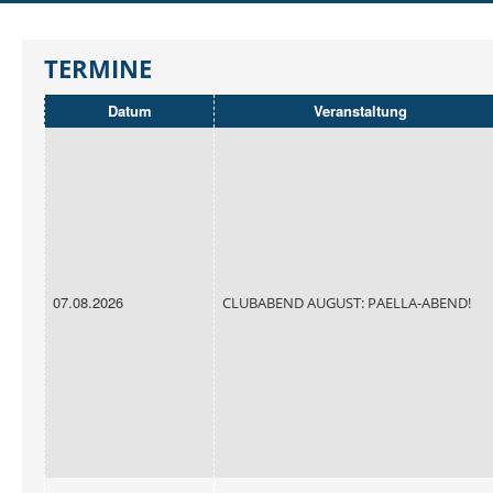
DER SCHO
AUSBILDUNG
TERMINE
JUGEND
Datum
Veranstaltung
REGATTEN
RUND UMS SEGELN
MITGLIEDER
07.08.2026
CLUBABEND AUGUST: PAELLA-ABEND!