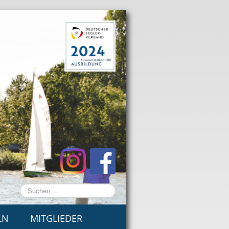
Suchen
...
LN
MITGLIEDER