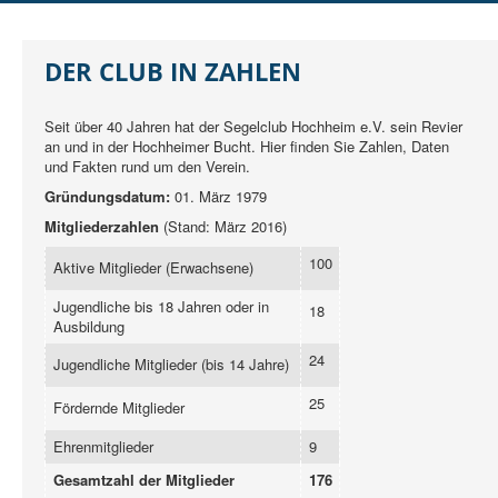
DER SCHO
AUSBILDUNG
DER CLUB IN ZAHLEN
JUGEND
Seit über 40 Jahren hat der Segelclub Hochheim e.V. sein Revier
REGATTEN
an und in der Hochheimer Bucht. Hier finden Sie Zahlen, Daten
und Fakten rund um den Verein.
RUND UMS SEGELN
Gründungsdatum:
01. März 1979
MITGLIEDER
Mitgliederzahlen
(Stand: März 2016)
100
Aktive Mitglieder (Erwachsene)
Jugendliche bis 18 Jahren oder in
18
Ausbildung
24
Jugendliche Mitglieder (bis 14 Jahre)
25
Fördernde Mitglieder
Ehrenmitglieder
9
Gesamtzahl der Mitglieder
176