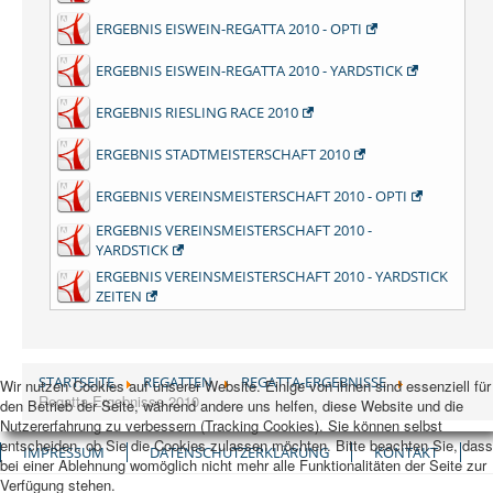
ERGEBNIS EISWEIN-REGATTA 2010 - OPTI
ERGEBNIS EISWEIN-REGATTA 2010 - YARDSTICK
ERGEBNIS RIESLING RACE 2010
ERGEBNIS STADTMEISTERSCHAFT 2010
ERGEBNIS VEREINSMEISTERSCHAFT 2010 - OPTI
ERGEBNIS VEREINSMEISTERSCHAFT 2010 -
YARDSTICK
ERGEBNIS VEREINSMEISTERSCHAFT 2010 - YARDSTICK
ZEITEN
STARTSEITE
REGATTEN
REGATTA-ERGEBNISSE
Wir nutzen Cookies auf unserer Website. Einige von ihnen sind essenziell für
Regatta-Ergebnisse 2010
den Betrieb der Seite, während andere uns helfen, diese Website und die
Nutzererfahrung zu verbessern (Tracking Cookies). Sie können selbst
entscheiden, ob Sie die Cookies zulassen möchten. Bitte beachten Sie, dass
IMPRESSUM
DATENSCHUTZERKLÄRUNG
KONTAKT
bei einer Ablehnung womöglich nicht mehr alle Funktionalitäten der Seite zur
Verfügung stehen.