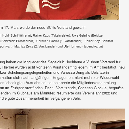
m 17. März wurde der neue SCHo-Vorstand gewählt.
th Hohl (Schriftführerin), Rainer Kaus (Takelmeister), Uwe Gehring (Beisitzer
isitzerin Pressearbeit), Christian Glöckle (1. Vorsitzender), Reiner Zey (Beisitzer
ortwart), Mathias Zeiss (2. Vorsitzender) und Ute Hornung (Jugendwartin)
ng haben die Mitglieder des Segelclub Hochheim e.V. ihren Vorstand für
 Hierbei wurden acht von zehn Vorstandsmitgliedern im Amt bestätigt, neu
tzer Schulungsangelegenheiten und Vanessa Jung als Beisitzerin
n hatten sich nach langjährigem Engagement nicht mehr zur Wiederwahl
ndemiebedingten Ausnahmesituation konnte die Mitgliederversammlung
n im Frühjahr stattfinden. Der 1. Vorsitzende, Christian Glöckle, begrüßte
enden im Clubhaus am Mainufer, resümierte das Vereinsjahr 2022 und
ür die gute Zusammenarbeit im vergangenen Jahr.