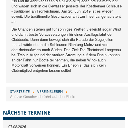
Ein Mal im Jahr verlassen die SCHo-Mitglieder ihre Heimatbucht
und wagen sich in die Gewässer jenseits der Kostheimer Schleuse
- traditionell an Fronleichnam. Am 20. Juni 2019 ist es wieder
soweit: Die traditionelle Geschwaderfahrt zur Insel Langenau steht
an.
Die Chancen stehen gut für sonniges Wetter, vielleicht sogar Wind
und damit beste Voraussetzungen für einen Ausflugsfahrt der
Clubboote. Denn dann bewegt sich die Parade der Segeljollen
mainabwärts durch die Schleusen Richtung Mainz und von
dort rheinaufwärts nach Süden. Das Ziel: Die Rheininsel Langenau
bei Trebur. Aufgrund der starken Strömung auf dem Rhein können
an der Fahrt nur Boote teilnehmen, die neben Wind- auch
Motorkraft vorweisen können. Ein Erlebnis, das sich kein
Clubmitglied entgehen lassen sollte!
STARTSEITE
VEREINSLEBEN
Auf zur Geschwaderfahrt auf den Rhein
NÄCHSTE TERMINE
07.08.2026