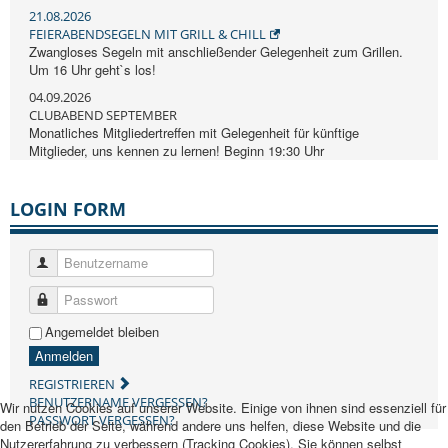
21.08.2026
FEIERABENDSEGELN MIT GRILL & CHILL
Zwangloses Segeln mit anschließender Gelegenheit zum Grillen.
Um 16 Uhr geht`s los!
04.09.2026
CLUBABEND SEPTEMBER
Monatliches Mitgliedertreffen mit Gelegenheit für künftige
Mitglieder, uns kennen zu lernen! Beginn 19:30 Uhr
LOGIN FORM
Benutzername
Passwort
Angemeldet bleiben
Anmelden
REGISTRIEREN
BENUTZERNAME VERGESSEN?
Wir nutzen Cookies auf unserer Website. Einige von ihnen sind essenziell für
PASSWORT VERGESSEN?
den Betrieb der Seite, während andere uns helfen, diese Website und die
Nutzererfahrung zu verbessern (Tracking Cookies). Sie können selbst