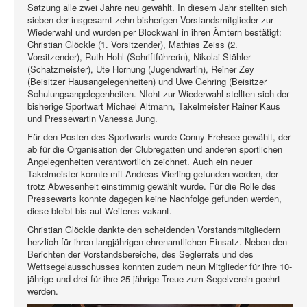
Satzung alle zwei Jahre neu gewählt. In diesem Jahr stellten sich
sieben der insgesamt zehn bisherigen Vorstandsmitglieder zur
Wiederwahl und wurden per Blockwahl in ihren Ämtern bestätigt:
Christian Glöckle (1. Vorsitzender), Mathias Zeiss (2.
Vorsitzender), Ruth Hohl (Schriftführerin), Nikolai Stähler
(Schatzmeister), Ute Hornung (Jugendwartin), Reiner Zey
(Beisitzer Hausangelegenheiten) und Uwe Gehring (Beisitzer
Schulungsangelegenheiten. NIcht zur Wiederwahl stellten sich der
bisherige Sportwart Michael Altmann, Takelmeister Rainer Kaus
und Pressewartin Vanessa Jung.
Für den Posten des Sportwarts wurde Conny Frehsee gewählt, der
ab für die Organisation der Clubregatten und anderen sportlichen
Angelegenheiten verantwortlich zeichnet. Auch ein neuer
Takelmeister konnte mit Andreas Vierling gefunden werden, der
trotz Abwesenheit einstimmig gewählt wurde. Für die Rolle des
Pressewarts konnte dagegen keine Nachfolge gefunden werden,
diese bleibt bis auf Weiteres vakant.
Christian Glöckle dankte den scheidenden Vorstandsmitgliedern
herzlich für ihren langjährigen ehrenamtlichen Einsatz. Neben den
Berichten der Vorstandsbereiche, des Seglerrats und des
Wettsegelausschusses konnten zudem neun Mitglieder für ihre 10-
jährige und drei für ihre 25-jährige Treue zum Segelverein geehrt
werden.