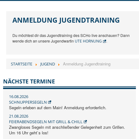
DER SCHO
AUSBILDUNG
ANMELDUNG JUGENDTRAINING
JUGEND
Du möchtest dir das Jugendtraining des SCHo live anschauen? Dann
REGATTEN
wende dich an unsere Jugendwartin
.
UTE HORNUNG
RUND UMS SEGELN
MITGLIEDER
Anmeldung Jugendtraining
STARTSEITE
JUGEND
NÄCHSTE TERMINE
16.08.2026
SCHNUPPERSEGELN
Segeln erleben auf dem Main! Anmeldung erforderlich.
21.08.2026
FEIERABENDSEGELN MIT GRILL & CHILL
Zwangloses Segeln mit anschließender Gelegenheit zum Grillen.
Um 16 Uhr geht`s los!