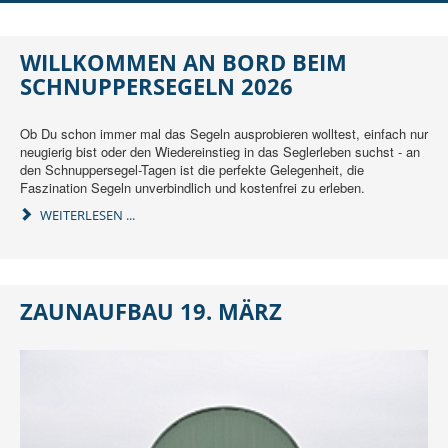
DER SCHO
AUSBILDUNG
WILLKOMMEN AN BORD BEIM
SCHNUPPERSEGELN 2026
JUGEND
REGATTEN
Ob Du schon immer mal das Segeln ausprobieren wolltest, einfach nur
neugierig bist oder den Wiedereinstieg in das Seglerleben suchst - an
RUND UMS SEGELN
den Schnuppersegel-Tagen ist die perfekte Gelegenheit, die
Faszination Segeln unverbindlich und kostenfrei zu erleben.
MITGLIEDER
WEITERLESEN ...
ZAUNAUFBAU 19. MÄRZ