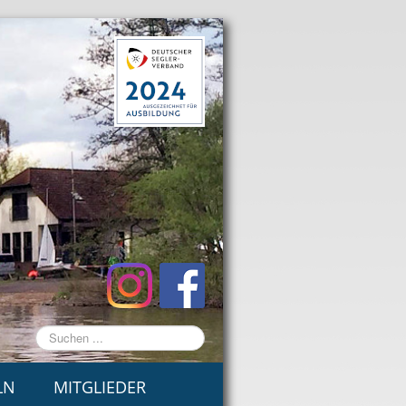
Suchen
...
LN
MITGLIEDER