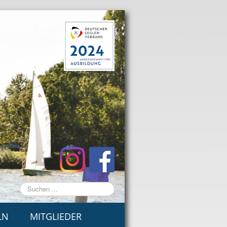
Suchen
...
LN
MITGLIEDER