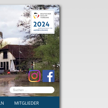
Suchen
...
LN
MITGLIEDER