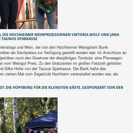
), DIE HOCHHEIMER WEINPRIZESSINNEN VIKTORIA WOLF UND JANA
R TAUNUS SPARKASSE
Vereinslogo und Wein, der von den Hochheimer Weingütern Bunk-
eiber als Sachpreise zur Verfügung gestellt worden war. Im Anschluss an
jestäten noch den Gewinner der diesjährigen Tombola: eine Planwagen-
tet vom Weingut Preis. Zu den Gratulanten im großen Festzelt gehörten
nd Silke Hofer von der Taunus Sparkasse. Die Bank hatte das
um vierten Mal vom Segelclub Hochheim veranstaltet worden war, als
T: DIE HÜPFBURG FÜR DIE KLEINSTEN GÄSTE, GESPONSERT VON DER