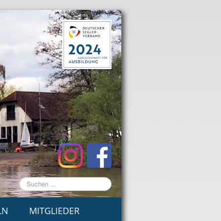
Suchen
...
LN
MITGLIEDER