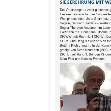
SIEGEREHRUNG MIT W
Die Vereinsregatta zählt gleichzeiti
Hessenmeisterschaft im Conger-Seg
Weinprizessinnen Jana Steinmetz u
Segeln, der nach Yardstick-Wertung
Segler Thorsten Andersen im Laser
Hartmann mit Christiane Glöckle (
(SCWW) mit Ruth Hohl (SCHo). Den 
SCHo) und Rang 3 sicherte sich Ber
Bettina Kretschmann. In der Rangl
gefolgt von Sven Naumann (HSC) m
(SCHo) auf Rang 3. Bei den Kindern 
Mika Falk und Nicolas Frehsee.