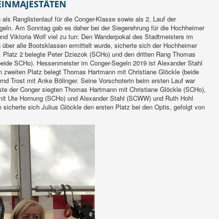
EINMAJESTÄTEN
g als Ranglistenlauf für die Conger-Klasse sowie als 2. Lauf der
eln. Am Sonntag gab es daher bei der Siegerehrung für die Hochheimer
nd Viktoria Wolf viel zu tun: Den Wanderpokal des Stadtmeisters im
 über alle Bootsklassen ermittelt wurde, sicherte sich der Hochheimer
. Platz 2 belegte Peter Dziezok (SCHo) und den dritten Rang Thomas
beide SCHo). Hessenmeister im Conger-Segeln 2019 ist Alexander Stahl
zweiten Platz belegt Thomas Hartmann mit Christiane Glöckle (beide
nd Trost mit Anke Bölinger. Seine Vorschoterin beim ersten Lauf war
iste der Conger siegten Thomas Hartmann mit Christiane Glöckle (SCHo),
it Ute Hornung (SCHo) und Alexander Stahl (SCWW) und Ruth Hohl
sicherte sich Julius Glöckle den ersten Platz bei den Optis, gefolgt von